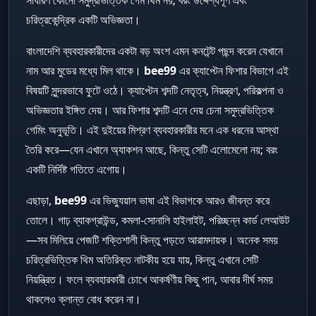
চরিত্রকেন্দ্রিক একটি অভিজ্ঞতা।
বাংলাদেশি ব্যবহারকারীদের একটা বড় অংশ এমন কনটেন্ট পছন্দ করেন যেখানে
নাম আর মুডের মধ্যে মিল থাকে।
bee99
এর ক্যাপ্টেন ফিশার বিভাগে এই
বিষয়টি সুন্দরভাবে ফুটে ওঠে। ক্যাপ্টেন শব্দটি নেতৃত্ব, নিয়ন্ত্রণ, পরিকল্পনা ও
অভিজ্ঞতার ইঙ্গিত দেয়। আর ফিশার শব্দটি এনে দেয় চেনা সমুদ্রভিত্তিক
গেমিং অনুভূতি। এই দুইয়ের মিশ্রণ ব্যবহারকারীর মনে এক ধরনের আস্থা
তৈরি করে—যেন এখানে অ্যাকশন আছে, কিন্তু সেটি এলোমেলো নয়; বরং
একটি নির্দিষ্ট গতিতে এগোয়।
এছাড়া,
bee99
এর ভিজ্যুয়াল ভাষা এই বিভাগকে আরও জীবন্ত করে
তোলে। গাঢ় ব্যাকগ্রাউন্ড, কমলা-সোনালি হাইলাইট, পরিচ্ছন্ন কার্ড লেআউট
—সব মিলিয়ে পেজটি শক্তিশালী কিন্তু পড়তে আরামদায়ক। অনেক সময়
চরিত্রভিত্তিক থিম অতিরিক্ত নাটকীয় হয়ে যায়, কিন্তু এখানে সেটি
নিয়ন্ত্রিত। ফলে ব্যবহারকারী চোখে আকর্ষণীয় কিছু পান, আবার দীর্ঘ সময়
থাকলেও ক্লান্ত বোধ করেন না।