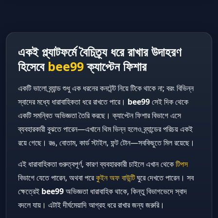
একই প্ল্যাটফর্মে বৈচিত্র্য ধরে রাখার উদাহরণ
হিসেবে
bee99
ক্যাপ্টেন ফিশার
একটি ভালো ব্র্যান্ড শুধু এক ধরনের কনটেন্ট নিয়ে টিকে থাকে না; বরং বিভিন্ন
স্বাদের মধ্যে ধারাবাহিকতা ধরে রাখতে পারে।
bee99
সেই দিক থেকে
একটি সমন্বিত অভিজ্ঞতা তৈরি করছে। ক্যাপ্টেন ফিশার বিভাগে এসে
ব্যবহারকারী বুঝতে পারেন—এখানে থিম ভিন্ন হলেও ব্র্যান্ডের পরিচয় একই
রয়ে গেছে। রঙ, বোতাম, কার্ড স্টাইল, ফন্ট টোন—সবকিছুতে মিল রয়েছে।
এই ধারাবাহিকতা গুরুত্বপূর্ণ, কারণ ব্যবহারকারী চাইলে এখান থেকে
টিপস
বিভাগে যেতে পারেন, অথবা পরে
কুইন অফ বাউন্টি
ঘুরে দেখতে পারেন। সব
ক্ষেত্রেই
bee99
অভিজ্ঞতা ধারাবাহিক থাকে, কিন্তু বিভাগভেদে স্বাদ
বদলে যায়। এটাই দীর্ঘমেয়াদি আগ্রহ ধরে রাখার জন্য জরুরি।