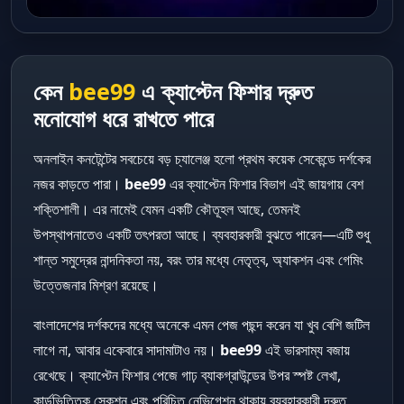
কেন
bee99
এ ক্যাপ্টেন ফিশার দ্রুত
মনোযোগ ধরে রাখতে পারে
অনলাইন কনটেন্টের সবচেয়ে বড় চ্যালেঞ্জ হলো প্রথম কয়েক সেকেন্ডে দর্শকের
নজর কাড়তে পারা।
bee99
এর ক্যাপ্টেন ফিশার বিভাগ এই জায়গায় বেশ
শক্তিশালী। এর নামেই যেমন একটি কৌতূহল আছে, তেমনই
উপস্থাপনাতেও একটি তৎপরতা আছে। ব্যবহারকারী বুঝতে পারেন—এটি শুধু
শান্ত সমুদ্রের নান্দনিকতা নয়, বরং তার মধ্যে নেতৃত্ব, অ্যাকশন এবং গেমিং
উত্তেজনার মিশ্রণ রয়েছে।
বাংলাদেশের দর্শকদের মধ্যে অনেকে এমন পেজ পছন্দ করেন যা খুব বেশি জটিল
লাগে না, আবার একেবারে সাদামাটাও নয়।
bee99
এই ভারসাম্য বজায়
রেখেছে। ক্যাপ্টেন ফিশার পেজে গাঢ় ব্যাকগ্রাউন্ডের উপর স্পষ্ট লেখা,
কার্ডভিত্তিক সেকশন এবং পরিচিত নেভিগেশন থাকায় ব্যবহারকারী দ্রুত