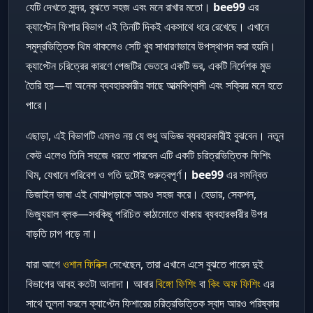
যেটি দেখতে সুন্দর, বুঝতে সহজ এবং মনে রাখার মতো।
bee99
এর
ক্যাপ্টেন ফিশার বিভাগ এই তিনটি দিকই একসাথে ধরে রেখেছে। এখানে
সমুদ্রভিত্তিক থিম থাকলেও সেটি খুব সাধারণভাবে উপস্থাপন করা হয়নি।
ক্যাপ্টেন চরিত্রের কারণে পেজটির ভেতরে একটি ভর, একটি নির্দেশক মুড
তৈরি হয়—যা অনেক ব্যবহারকারীর কাছে আত্মবিশ্বাসী এবং সক্রিয় মনে হতে
পারে।
এছাড়া, এই বিভাগটি এমনও নয় যে শুধু অভিজ্ঞ ব্যবহারকারীই বুঝবেন। নতুন
কেউ এলেও তিনি সহজে ধরতে পারবেন এটি একটি চরিত্রভিত্তিক ফিশিং
থিম, যেখানে পরিবেশ ও গতি দুটোই গুরুত্বপূর্ণ।
bee99
এর সমন্বিত
ডিজাইন ভাষা এই বোঝাপড়াকে আরও সহজ করে। হেডার, সেকশন,
ভিজ্যুয়াল ব্লক—সবকিছু পরিচিত কাঠামোতে থাকায় ব্যবহারকারীর উপর
বাড়তি চাপ পড়ে না।
যারা আগে
ওশান ফিনিক্স
দেখেছেন, তারা এখানে এসে বুঝতে পারেন দুই
বিভাগের আবহ কতটা আলাদা। আবার
বিঙ্গো ফিশিং
বা
কিং অফ ফিশিং
এর
সাথে তুলনা করলে ক্যাপ্টেন ফিশারের চরিত্রভিত্তিক স্বাদ আরও পরিষ্কার