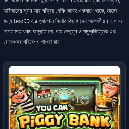
যারা এমন গেম থিম পছন্দ করেন যেখানে একটি চরিত্রের উপস্থিতি,
অভিযানের স্বাদ আর সক্রিয় গেমিং আবহ একসাথে থাকে, তাদের
জন্য
bee99
এর ক্যাপ্টেন ফিশার বিভাগ বেশ আকর্ষণীয়। এখানে
কেবল মাছ ধরার অনুভূতি নয়, বরং নেতৃত্ব ও সমুদ্রভিত্তিক এক
রোমাঞ্চকর পরিবেশও পাওয়া যায়।