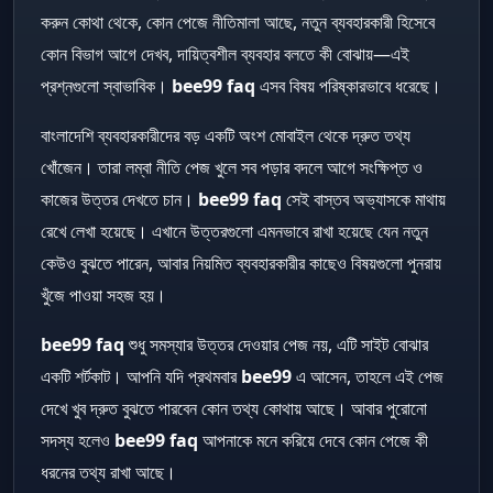
করুন কোথা থেকে, কোন পেজে নীতিমালা আছে, নতুন ব্যবহারকারী হিসেবে
কোন বিভাগ আগে দেখব, দায়িত্বশীল ব্যবহার বলতে কী বোঝায়—এই
প্রশ্নগুলো স্বাভাবিক।
bee99 faq
এসব বিষয় পরিষ্কারভাবে ধরেছে।
বাংলাদেশি ব্যবহারকারীদের বড় একটি অংশ মোবাইল থেকে দ্রুত তথ্য
খোঁজেন। তারা লম্বা নীতি পেজ খুলে সব পড়ার বদলে আগে সংক্ষিপ্ত ও
কাজের উত্তর দেখতে চান।
bee99 faq
সেই বাস্তব অভ্যাসকে মাথায়
রেখে লেখা হয়েছে। এখানে উত্তরগুলো এমনভাবে রাখা হয়েছে যেন নতুন
কেউও বুঝতে পারেন, আবার নিয়মিত ব্যবহারকারীর কাছেও বিষয়গুলো পুনরায়
খুঁজে পাওয়া সহজ হয়।
bee99 faq
শুধু সমস্যার উত্তর দেওয়ার পেজ নয়, এটি সাইট বোঝার
একটি শর্টকাট। আপনি যদি প্রথমবার
bee99
এ আসেন, তাহলে এই পেজ
দেখে খুব দ্রুত বুঝতে পারবেন কোন তথ্য কোথায় আছে। আবার পুরোনো
সদস্য হলেও
bee99 faq
আপনাকে মনে করিয়ে দেবে কোন পেজে কী
ধরনের তথ্য রাখা আছে।