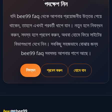
পদক্ষেপ নিন
যদি
bee99 faq
থেকে আপনার প্রয়োজনীয় উত্তর পেয়ে
থাকেন, তাহলে এখনই পরবর্তী ধাপে যান। নতুন হলে নিবন্ধন
করুন, সদস্য হলে প্রবেশ করুন, অথবা হোমে ফিরে সাইটের
বিভাগগুলো দেখে নিন। সবকিছু সহজভাবে বোঝার জন্য
bee99 faq
সবসময় আপনার পাশে আছে।
নিবন্ধন
প্রবেশ করুন
হোমে যান
bee99