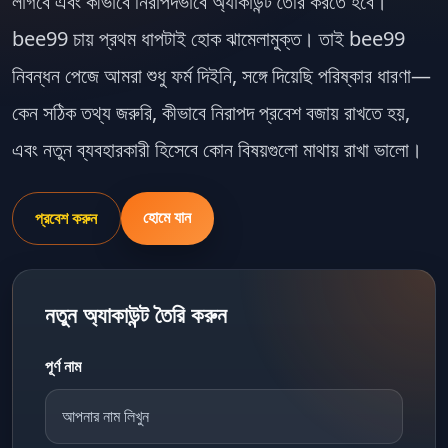
লাগবে এবং কীভাবে নিরাপদভাবে অ্যাকাউন্ট তৈরি করতে হবে।
bee99
চায় প্রথম ধাপটাই হোক ঝামেলামুক্ত। তাই
bee99
নিবন্ধন পেজে আমরা শুধু ফর্ম দিইনি, সঙ্গে দিয়েছি পরিষ্কার ধারণা—
কেন সঠিক তথ্য জরুরি, কীভাবে নিরাপদ প্রবেশ বজায় রাখতে হয়,
এবং নতুন ব্যবহারকারী হিসেবে কোন বিষয়গুলো মাথায় রাখা ভালো।
হোমে যান
প্রবেশ করুন
নতুন অ্যাকাউন্ট তৈরি করুন
পূর্ণ নাম