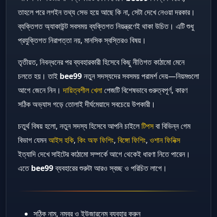
তাহলে পরে লগইন তথ্য সেভ হয়ে আছে কি না, সেটা দেখে নেওয়া দরকার।
ব্যক্তিগত অ্যাকাউন্ট সবসময় ব্যক্তিগত নিয়ন্ত্রণেই থাকা উচিত। এটি শুধু
প্রযুক্তিগত নিরাপত্তা নয়, মানসিক স্বস্তিরও বিষয়।
তৃতীয়ত, নিবন্ধনের পর ব্যবহারকারী হিসেবে কিছু নীতিগত কাঠামো মেনে
চলতে হয়। তাই
bee99
নতুন সদস্যদের সবসময় পরামর্শ দেয়—নিয়মগুলো
আগে জেনে নিন।
দায়িত্বশীল খেলা
পেজটি বিশেষভাবে গুরুত্বপূর্ণ, কারণ
সঠিক অভ্যাস গড়ে তোলাই দীর্ঘমেয়াদে সবচেয়ে উপকারী।
চতুর্থ বিষয় হলো, নতুন সদস্য হিসেবে আপনি চাইলে
টিপস
বা বিভিন্ন গেম
বিভাগ যেমন
আইস হকি
,
কিং অফ ফিশিং
,
বিঙ্গো ফিশিং
,
ওশান ফিনিক্স
ইত্যাদি দেখে সাইটের কাঠামো সম্পর্কে আগে থেকেই ধারণা নিতে পারেন।
এতে
bee99
ব্যবহারের শুরুটা আরও স্বচ্ছ ও পরিচিত লাগে।
সঠিক নাম, নম্বর ও ইউজারনেম ব্যবহার করুন