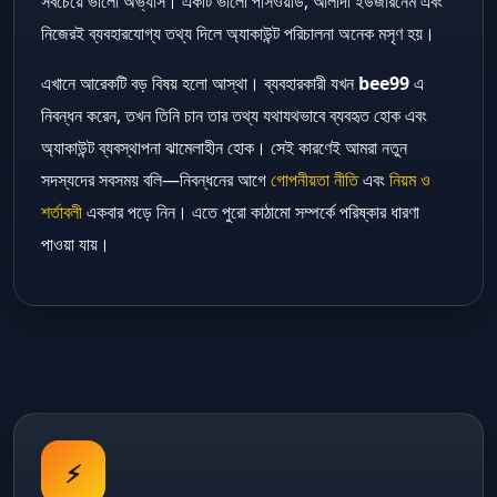
সবচেয়ে ভালো অভ্যাস। একটি ভালো পাসওয়ার্ড, আলাদা ইউজারনেম এবং
নিজেরই ব্যবহারযোগ্য তথ্য দিলে অ্যাকাউন্ট পরিচালনা অনেক মসৃণ হয়।
এখানে আরেকটি বড় বিষয় হলো আস্থা। ব্যবহারকারী যখন
bee99
এ
নিবন্ধন করেন, তখন তিনি চান তার তথ্য যথাযথভাবে ব্যবহৃত হোক এবং
অ্যাকাউন্ট ব্যবস্থাপনা ঝামেলাহীন হোক। সেই কারণেই আমরা নতুন
সদস্যদের সবসময় বলি—নিবন্ধনের আগে
গোপনীয়তা নীতি
এবং
নিয়ম ও
শর্তাবলী
একবার পড়ে নিন। এতে পুরো কাঠামো সম্পর্কে পরিষ্কার ধারণা
পাওয়া যায়।
⚡